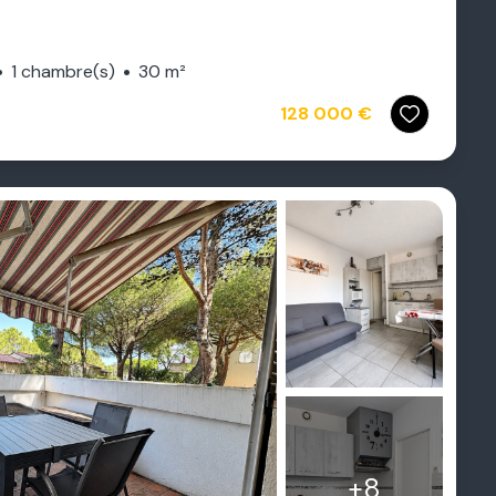
1 chambre(s)
30 m²
128 000 €
+8