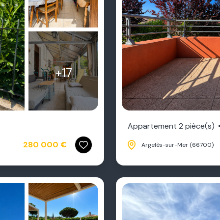
+17
Appartement 2 pièce(s)
280 000 €
Argelès-sur-Mer (66700)