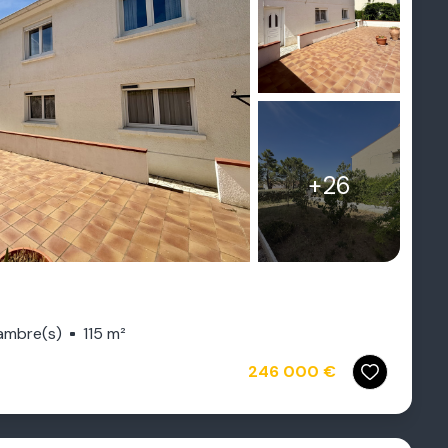
+26
ambre(s)
115 m²
246 000 €