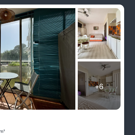
+6
 m²