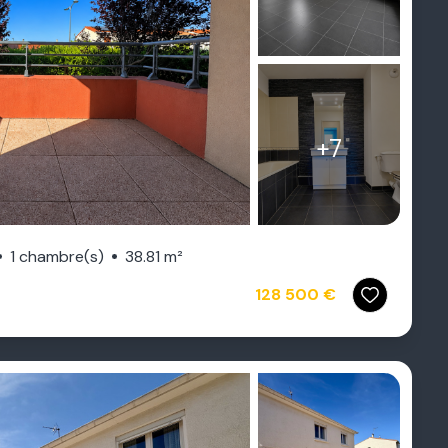
+7
1 chambre(s)
38.81 m²
128 500 €