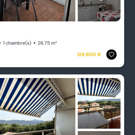
1 chambre(s)
26.75 m²
129 600 €