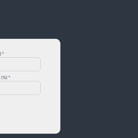
 *
 (%) *