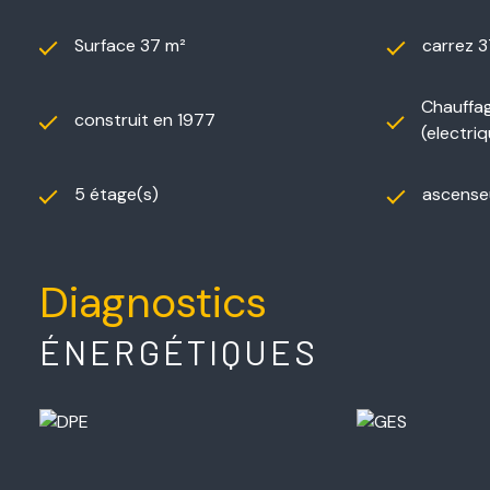
Surface 37 m²
carrez 3
Chauffag
construit en 1977
(electri
5 étage(s)
ascense
Diagnostics
ÉNERGÉTIQUES