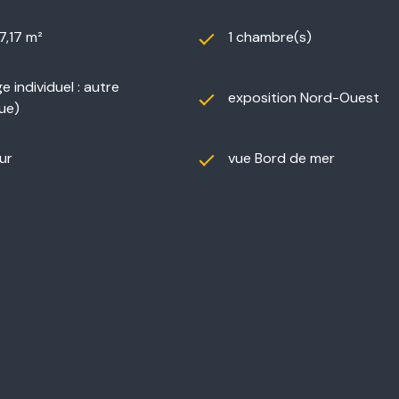
7,17 m²
1 chambre(s)
e individuel : autre
exposition Nord-Ouest
que)
ur
vue Bord de mer