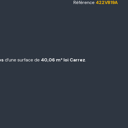
Référence
422V819A
es
d’une surface de
40,06 m² loi Carrez
.