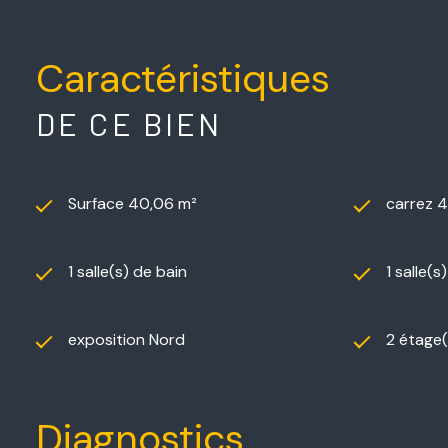
Pour plus de renseignements ou organiser une visite, c
Plus d’infos sur les risques :
www.georisques.gouv.fr
Caractéristiques
DE CE BIEN
Surface 40,06 m²
carrez 
1 salle(s) de bain
1 salle(s
exposition Nord
2 étage(
Diagnostics