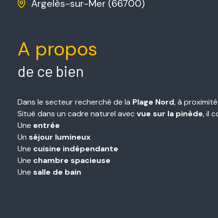
Argelès-sur-Mer (66700)
A propos
de ce bien
Dans le secteur recherché de la
Plage Nord
, à proximi
Situé dans un cadre naturel avec
vue sur la pinède
, il
Une
entrée
Un
séjour lumineux
Une
cuisine indépendante
Une
chambre spacieuse
Une
salle de bain
Un
WC séparé
Un
cellier
Ce bien est idéal pour un
pied-à-terre en bord de me