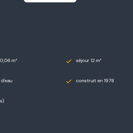
ontactez
TECH IMMOBILIER
.
40,06 m²
séjour 12 m²
) d'eau
construit en 1978
s)