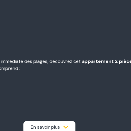
té immédiate des plages, découvrez cet
appartement 2 pièc
 comprend :
r
ou un
investissement locatif saisonnier
.
En savoir plus