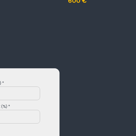
600 €
 *
 (%) *