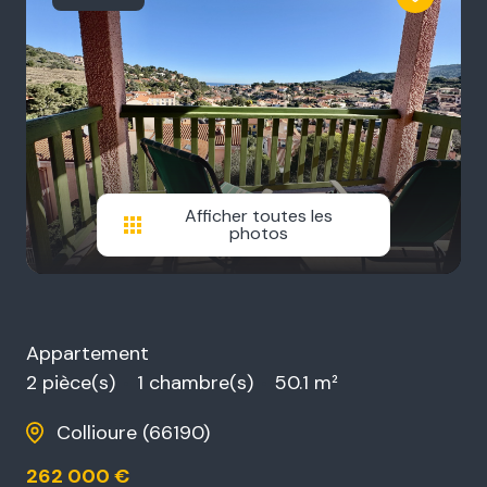
Afficher toutes les
photos
Appartement
2 pièce(s)
1 chambre(s)
50.1 m²
Collioure (66190)
262 000 €