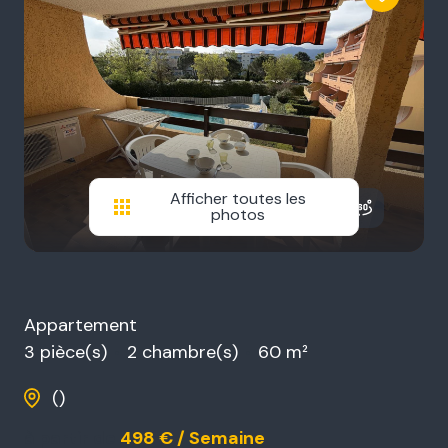
Afficher toutes les
photos
Appartement
3 pièce(s)
2 chambre(s)
60 m²
()
à partir de
498 € / Semaine