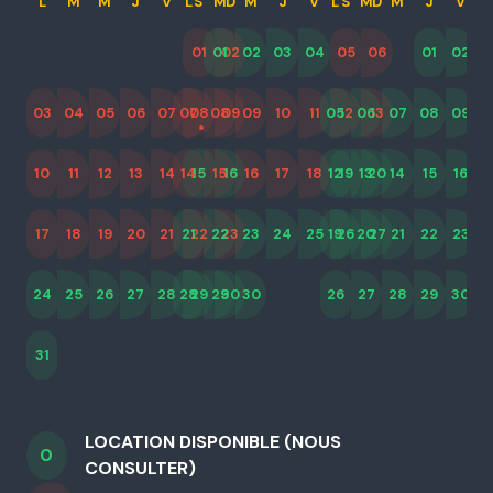
L
M
M
J
V
L
S
M
D
M
J
V
L
S
M
D
M
J
V
L
01
01
02
02
03
04
05
06
01
02
0
03
04
05
06
07
07
08
08
09
09
10
11
05
12
06
13
07
08
09
02
1
10
11
12
13
14
14
15
15
16
16
17
18
12
19
13
20
14
15
16
09
1
17
18
19
20
21
21
22
22
23
23
24
25
19
26
20
27
21
22
23
16
2
24
25
26
27
28
28
29
29
30
30
26
27
28
29
30
23
3
31
30
LOCATION DISPONIBLE (NOUS
0
CONSULTER)