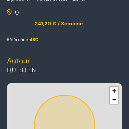
()
à partir de
241,20 € / Semaine
Référence
430
Autour
DU BIEN
+
−