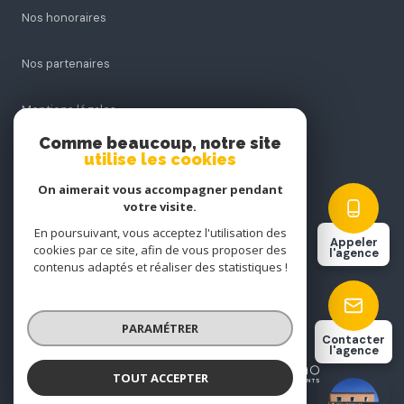
Nos honoraires
Nos partenaires
Mentions légales
Comme beaucoup, notre site
Admin
utilise les cookies
On aimerait vous accompagner pendant
Politique RGPD
votre visite.
En poursuivant, vous acceptez l'utilisation des
Appeler
Cookies
cookies par ce site, afin de vous proposer des
l'agence
contenus adaptés et réaliser des statistiques !
© 2026 | Tous droits réservés
PARAMÉTRER
Contacter
l'agence
Réalisé par
TOUT ACCEPTER
TECH IMMOBILIER