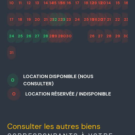
10
11
12
13
14
14
15
15
16
16
17
18
12
19
13
20
14
15
16
09
1
17
18
19
20
21
21
22
22
23
23
24
25
19
26
20
27
21
22
23
16
2
24
25
26
27
28
28
29
29
30
30
26
27
28
29
30
23
3
31
30
LOCATION DISPONIBLE (NOUS
0
CONSULTER)
0
LOCATION RÉSERVÉE / INDISPONIBLE
Consulter les autres biens