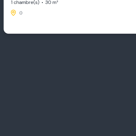
1 chambre(s)
30 m²
()