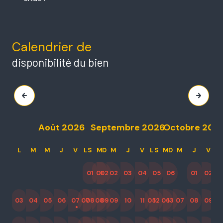
Calendrier de
disponibilité du bien
Août 2026
Septembre 2026
Octobre 202
L
M
M
J
V
L
S
M
D
M
J
V
L
S
M
D
M
J
V
L
01
01
02
02
03
04
05
06
01
02
0
03
04
05
06
07
07
08
08
09
09
10
11
05
12
06
13
07
08
09
02
1